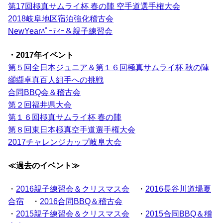
第17回極真サムライ杯 春の陣 空手道選手権大会
2018岐阜地区宿泊強化稽古会
NewYearﾊﾟｰﾃｨｰ＆親子練習会
・2017年イベント
第５回全日本ジュニア＆第１６回極真サムライ杯 秋の陣
纐纈卓真百人組手への挑戦
合同BBQ会＆稽古会
第２回福井県大会
第１６回極真サムライ杯 春の陣
第８回東日本極真空手道選手権大会
2017チャレンジカップ岐阜大会
≪過去のイベント≫
・
2016親子練習会＆クリスマス会
・
2016長谷川道場夏
合宿
・
2016合同BBQ＆稽古会
・
2015親子練習会＆クリスマス会
・
2015合同BBQ＆稽