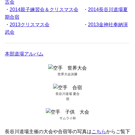
古会
・
2014親子練習会＆クリスマス会
・
2014長谷川道場夏
期合宿
・
2013クリスマス会
・
2013金神社奉納演
武会
本部道場アルバム
世界大会決勝
長谷川道場 夏合
宿
サムライ杯
長谷川道場主催の大会や合宿等の写真は
こちら
からご覧下