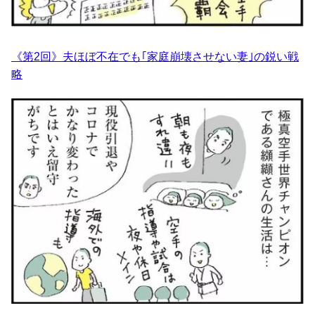
《第2回》夫ほぼ不在でも｢家庭崩壊させない妻｣の鋭い戦
略