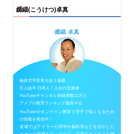
纐纈(こうけつ)卓真
纐纈 卓真
極真空手世界大会３連覇
百人組手 日本人７人目の完遂者
YouTubeチャンネル登録者数12万人
アメブロ教育ランキング最高４位
YouTubeやオンライン教室で空手で強くなるため
の情報を発信中！
道場ではアドラー心理学や脳科学などを活かした
スポーツ指導を行っており、子育てセミナーも開