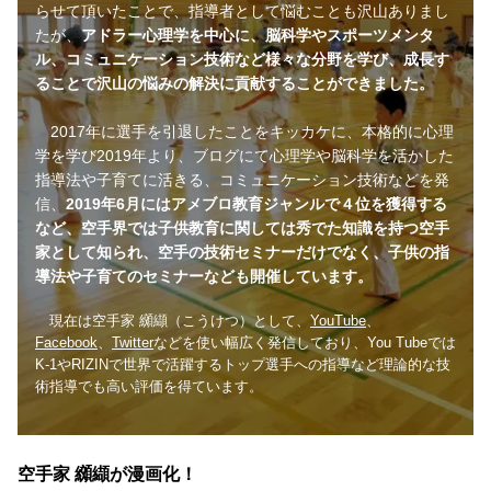
らせて頂いたことで、指導者として悩むことも沢山ありまし
たが、
アドラー心理学を中心に、脳科学やスポーツメンタ
ル、コミュニケーション技術など様々な分野を学び、成長す
ることで沢山の悩みの解決に貢献することができました。
2017年に選手を引退したことをキッカケに、本格的に心理
学を学び2019年より、ブログにて心理学や脳科学を活かした
指導法や子育てに活きる、コミュニケーション技術などを発
信、
2019年6月にはアメブロ教育ジャンルで４位を獲得する
など、空手界では子供教育に関しては秀でた知識を持つ空手
家として知られ、空手の技術セミナーだけでなく、子供の指
導法や子育てのセミナーなども開催しています。
現在は空手家 纐纈（こうけつ）として、
YouTube
、
Facebook
、
Twitter
などを使い幅広く発信しており、You Tubeでは
K-1やRIZINで世界で活躍するトップ選手への指導など理論的な技
術指導でも高い評価を得ています。
空手家 纐纈が漫画化！