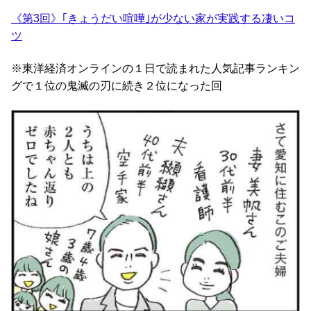
《第3回》｢きょうだい喧嘩｣が少ない家が実践する凄いコ
ツ
※東洋経済オンラインの１日で読まれた人気記事ランキン
グで１位の鬼滅の刃に続き２位になった回