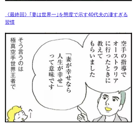
《最終回》｢妻は世界一｣を態度で示す40代夫の凄すぎる
習慣