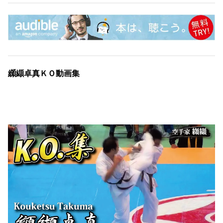
纐纈卓真ＫＯ動画集