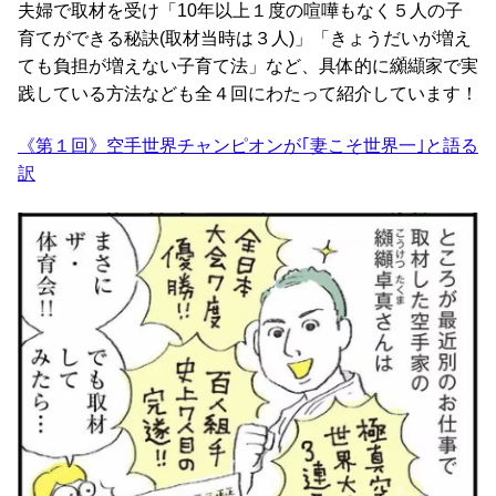
夫婦で取材を受け「10年以上１度の喧嘩もなく５人の子
育てができる秘訣(取材当時は３人)」「きょうだいが増え
ても負担が増えない子育て法」など、具体的に纐纈家で実
践している方法なども全４回にわたって紹介しています！
《第１回》空手世界チャンピオンが｢妻こそ世界一｣と語る
訳