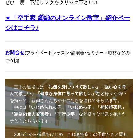
ぜひ一度、下記リンクをクリック下さい♫
▼「空手家 纐纈のオンライン教室」紹介ペー
ジはコチラ♪
お問合せ
(プライベートレッスン･講演会･セミナー・取材などの
ご依頼)
空手の道場には
「礼儀を身につけて欲しい」「強い心を育
んで欲しい」「健康な身体に育って欲しい」など
様々な願い
を持って、親御さんたちが子供たちを連れて来られます。
中には
「いじめられっ子」「いじめっ子」「登校拒否児」
「家庭内暴力被害者」「非行少年」
など様々な問題を抱えた
子どもたちもいます。
2005年から指導をはじめ、これまで多くの子供たちと関わ