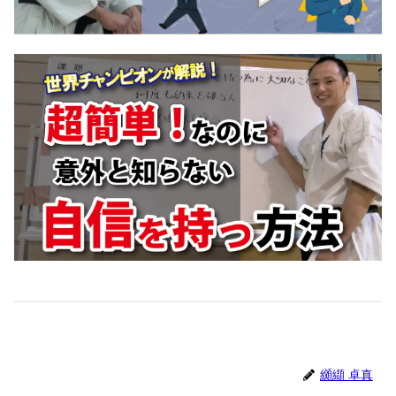
纐纈 卓真