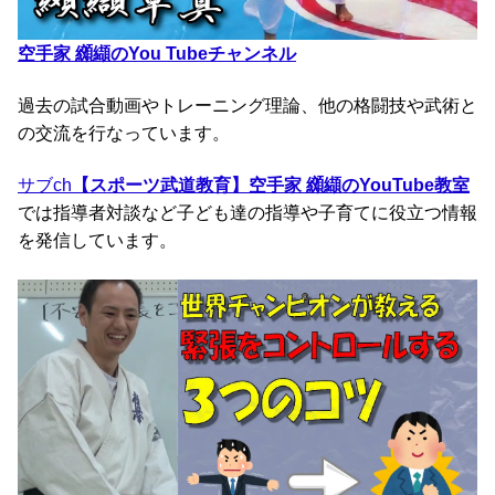
空手家 纐纈のYou Tubeチャンネル
過去の試合動画やトレーニング理論、他の格闘技や武術と
の交流を行なっています。
サブch
【スポーツ武道教育】空手家 纐纈のYouTube教室
では指導者対談など子ども達の指導や子育てに役立つ情報
を発信しています。