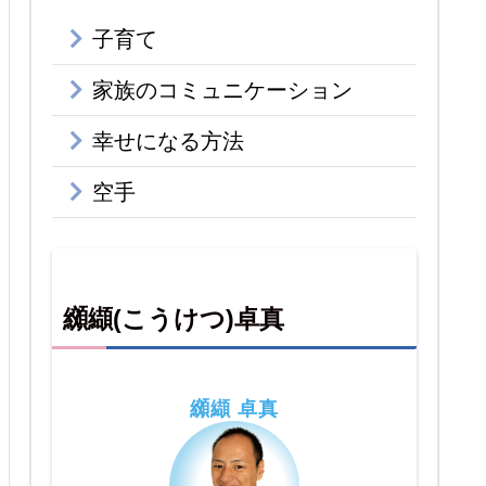
子育て
家族のコミュニケーション
幸せになる方法
空手
纐纈(こうけつ)卓真
纐纈 卓真