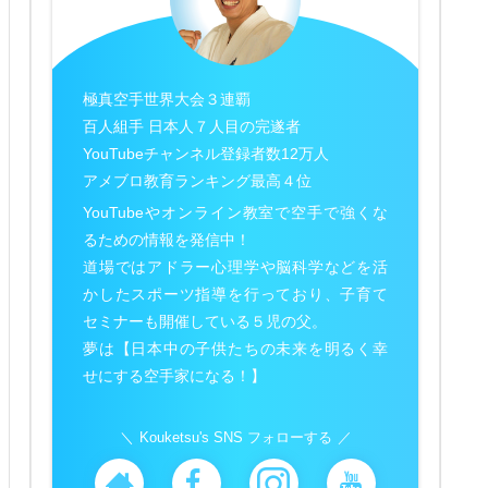
極真空手世界大会３連覇
百人組手 日本人７人目の完遂者
YouTubeチャンネル登録者数12万人
アメブロ教育ランキング最高４位
YouTubeやオンライン教室で空手で強くな
るための情報を発信中！
道場ではアドラー心理学や脳科学などを活
かしたスポーツ指導を行っており、子育て
セミナーも開催している５児の父。
夢は【日本中の子供たちの未来を明るく幸
せにする空手家になる！】
Kouketsu's SNS フォローする