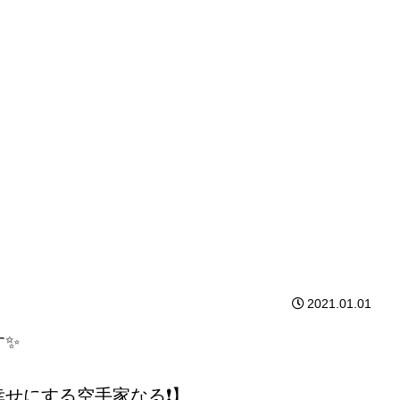
2021.01.01
す✨
せにする空手家なる❗】