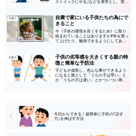
ストイックにやる｣などを美学とし、習い
事に行くと休み時間などに遊び回る子供
や練習中に笑顔でやっているのを見て｢う
ちの子は真剣身がない💢｣なんて認識を持
自粛で家にいる子供たちの為にで
子育て
たれる方が少...
きること
今《子供の環境を良くするため》に取り
組まれていることはありますか❓本を買っ
て上げたり、勉強できるようにしてあげ
たり、ストレス発散目的でゲームをやら
せてあげたり…各ご家庭でも、様々な工
夫や取り組みをされていると思います。
子供の劣等感を大きくする親の特
子育て
「環境が子供に与える影...
徴と簡単な予防法
子どもが成長し、色んな事ができるよう
になると親として「うちの子は早い」と
か「うちの子は遅い」とかついつい周り
の子どもと比較してしまう気持ちが出て
きてしまったりします。僕も親として、
その気持は分かります。でもそれを気に
しはじめてしまうと…《子...
今日からできる！超簡単に子供の｢話す
力｣を伸ばす方法