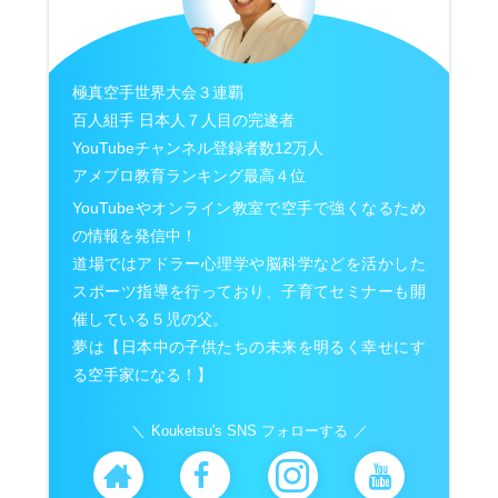
極真空手世界大会３連覇
百人組手 日本人７人目の完遂者
YouTubeチャンネル登録者数12万人
アメブロ教育ランキング最高４位
YouTubeやオンライン教室で空手で強くなるため
の情報を発信中！
道場ではアドラー心理学や脳科学などを活かした
スポーツ指導を行っており、子育てセミナーも開
催している５児の父。
夢は【日本中の子供たちの未来を明るく幸せにす
る空手家になる！】
Kouketsu's SNS フォローする