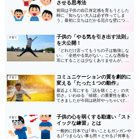
させる思考法
前回は子供の自己肯定感を育もうとした
時に「知らない大人は必ず作ってしま
う」最初に立ちはだかる厄介な壁につい
てご紹介しましたが、今回はその壁を取
り除ける簡単で具体的な「自己肯定感を
育む方法」をお伝えします😊お読み頂く
子供の「やる気を引き出す法則」
子育て
ことで子供の自己肯定感を育...
を大公開！
「どれだけ言ってもうちの子は勉強しな
い」「全然やる気がない」こんな愚痴を
耳にすることは少なくありませんが、皆
さんは「子供のやる気を引き出す方法」
には法則があるって知っていますか❓いつ
もお読み下さりありがとうございます
コミュニケーションの質を劇的に
子育て
✨【夢は日本中の子供たち...
変える「たった１つの動作」
最近よく耳にする「話を聴くこと」の大
切さ。いわゆる「傾聴」の重要性を書い
てきましたが今回は絶対やっちゃいけな
いのに、知らない人は必ずやってる。い
や…知っていてもやってしまう…絶対に
やっちゃいけないこと＆超簡単な解決法
子供の心を弱くする勘違い「スト
子育て
✨をご紹介します。今回は...
イックな練習」とは
一般的に日本では｢辛いこともガンガンや
る｣｢つまらない事も黙々とやる｣｢何事も