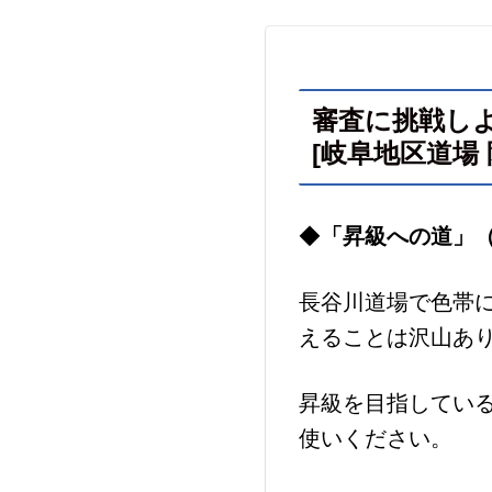
審査に挑戦し
[岐阜地区道場 
◆
「昇級への道」
長谷川道場で色帯
えることは沢山あ
昇級を目指してい
使いください。