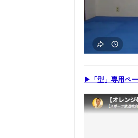
▶「型」専用ペ