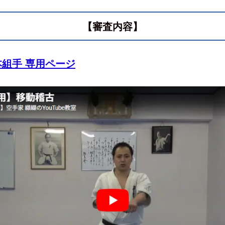
【
審査内容】
組手 専用ページ