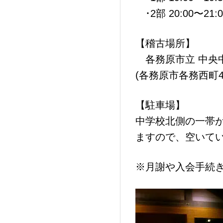
･2部 20:00〜21:0
【稽古場所】
各務原市立 中央中
(各務原市各務西町4丁
【駐車場】
中学校北側の一帯
ますので、空いて
※月謝や入会手続