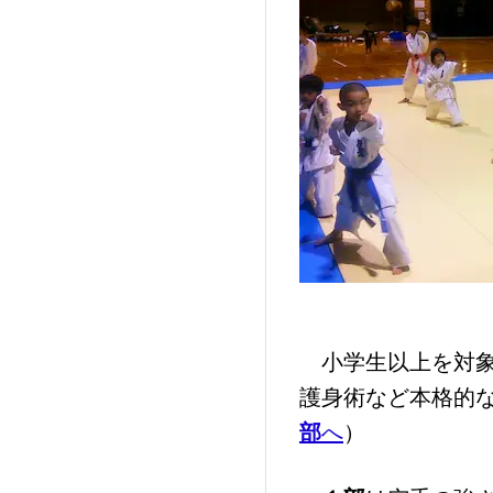
小学生以上を対象
護身術など本格的
部
へ
）