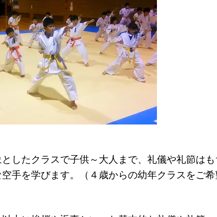
としたクラスで子供～大人まで、礼儀や礼節はも
な空手を学びます。（４歳からの幼年クラスをご希