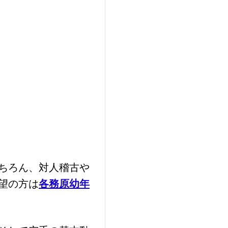
ちろん、対人稽古や
望の方は
各務原幼年