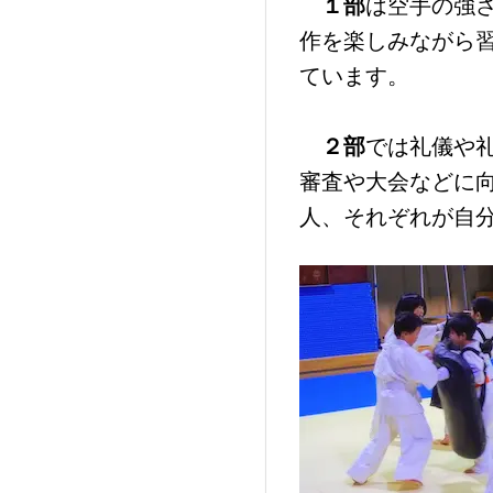
１部
は空手の強
作を楽しみながら
ています。
２部
では礼儀や
審査や大会などに
人、それぞれが自