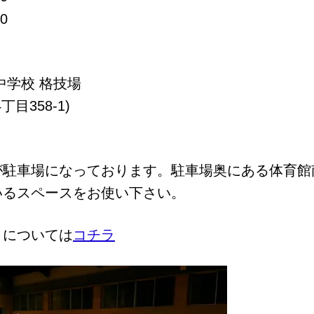
0
学校 格技場
目358-1)
が駐車場になっております。駐車場奥にある体育館
いるスペースをお使い下さい。
きについては
コチラ