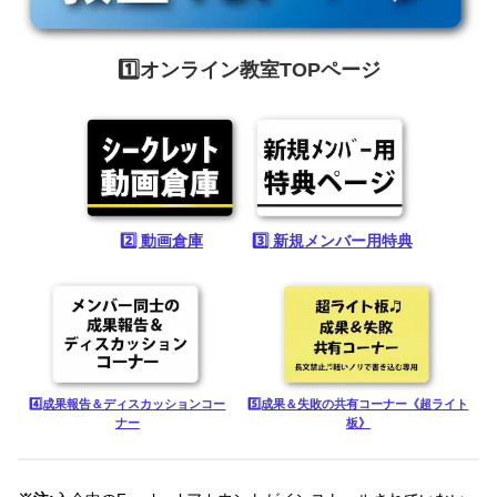
1️⃣オンライン教室TOPページ
2️⃣ 動画倉庫
3️⃣ 新規メンバー用特典
4️⃣成果報告＆ディスカッションコー
5️⃣成果＆失敗の共有コーナー《超ライト
ナー
板》