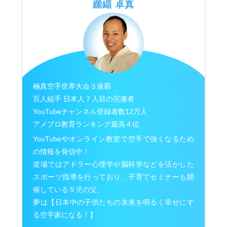
纐纈 卓真
極真空手世界大会３連覇
百人組手 日本人７人目の完遂者
YouTubeチャンネル登録者数12万人
アメブロ教育ランキング最高４位
YouTubeやオンライン教室で空手で強くなるため
の情報を発信中！
道場ではアドラー心理学や脳科学などを活かした
スポーツ指導を行っており、子育てセミナーも開
催している５児の父。
夢は【日本中の子供たちの未来を明るく幸せにす
る空手家になる！】