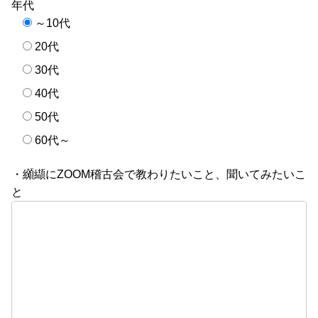
年代
～10代
20代
30代
40代
50代
60代～
・纐纈にZOOM稽古会で教わりたいこと、聞いてみたいこ
と