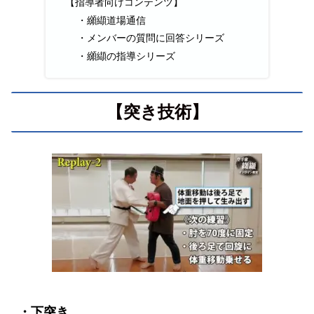
【指導者向けコンテンツ】
・纐纈道場通信
・メンバーの質問に回答シリーズ
・纐纈の指導シリーズ
【突き技術】
・下突き