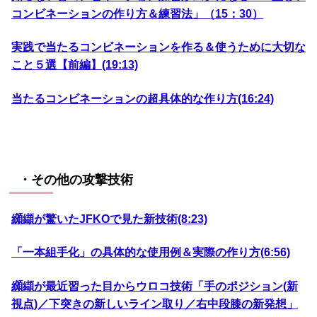
コンビネーションの作り方＆練習法」（15：30）
実践で当たるコンビネーションを作る＆使うために大切な
こと５選【前編】(19:13)
当たるコンビネーションの超具体的な作り方(16:24)
・その他の攻撃技術
纐纈が驚いたJFKOで見た新技術(8:23)
「一本組手化」の具体的な使用例＆実際の作り方(6:56)
纐纈が最近習った目からウロコ技術「手のポジション(新
視点)／下突きの新しいライン取り／右中段膝の新発想」