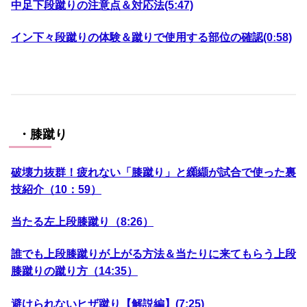
中足下段蹴りの注意点＆対応法(5:47)
イン下々段蹴りの体験＆蹴りで使用する部位の確認(0ː58)
・膝蹴り
破壊力抜群！疲れない「膝蹴り」と纐纈が試合で使った裏
技紹介（10：59）
当たる左上段膝蹴り（8:26）
誰でも上段膝蹴りが上がる方法＆当たりに来てもらう上段
膝蹴りの蹴り方（14:35）
避けられないヒザ蹴り【解説編】(7:25)