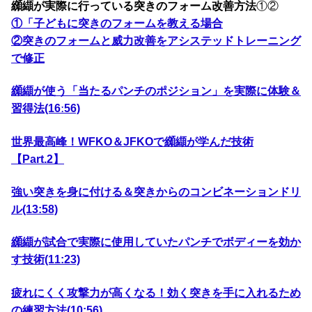
纐纈が実際に行っている突きのフォーム改善方法
①②
①「子どもに突きのフォームを教える場合
②突きのフォームと威力改善をアシステッドトレーニング
で修正
纐纈が使う「当たるパンチのポジション」を実際に体験＆
習得法(16ː56)
世界最高峰！WFKO＆JFKOで纐纈が学んだ技術
【Part.2】
強い突きを身に付ける＆突きからのコンビネーションドリ
ル(13:58)
纐纈が試合で実際に使用していたパンチでボディーを効か
す技術(11:23)
疲れにくく攻撃力が高くなる！効く突きを手に入れるため
の練習方法(10:56)