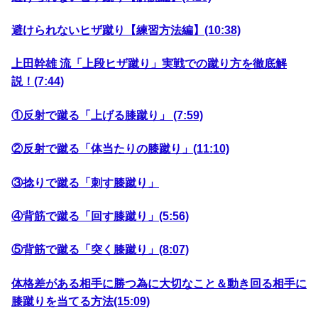
避けられないヒザ蹴り【練習方法編】(10:38)
上田幹雄 流「上段ヒザ蹴り」実戦での蹴り方を徹底解
説！(7:44)
①反射で蹴る「上げる膝蹴り」 (7:59)
②反射で蹴る「体当たりの膝蹴り」(11:10)
③捻りで蹴る「刺す膝蹴り」
④背筋で蹴る「回す膝蹴り」(5:56)
⑤背筋で蹴る「突く膝蹴り」(8:07)
体格差がある相手に勝つ為に大切なこと＆動き回る相手に
膝蹴りを当てる方法(15:09)