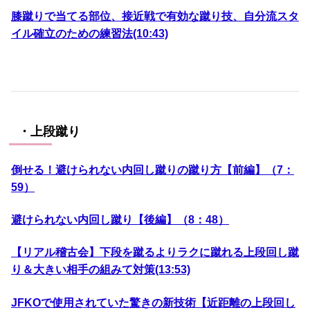
膝蹴りで当てる部位、接近戦で有効な蹴り技、自分流スタ
イル確立のための練習法(10:43)
・上段蹴り
倒せる！避けられない内回し蹴りの蹴り方【前編】（7：
59）
避けられない内回し蹴り【後編】（8：48）
【リアル稽古会】下段を蹴るよりラクに蹴れる上段回し蹴
り＆大きい相手の組みて対策(13:53)
JFKOで使用されていた驚きの新技術【近距離の上段回し