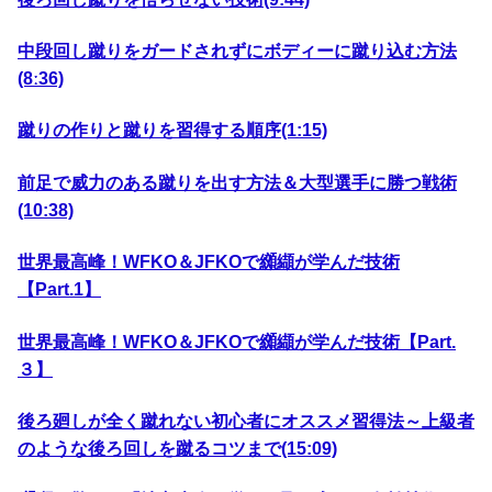
中段回し蹴りをガードされずにボディーに蹴り込む方法
(8ː36)
蹴りの作りと蹴りを習得する順序(1:15)
前足で威力のある蹴りを出す方法＆大型選手に勝つ戦術
(10:38)
世界最高峰！WFKO＆JFKOで纐纈が学んだ技術
【Part.1】
世界最高峰！WFKO＆JFKOで纐纈が学んだ技術【Part.
３】
後ろ廻しが全く蹴れない初心者にオススメ習得法～上級者
のような後ろ回しを蹴るコツまで(15:09)