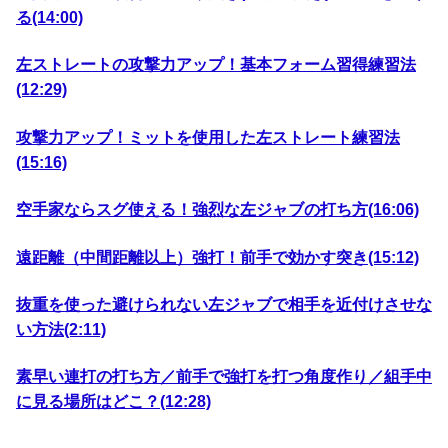
る(14:00)
左ストレートの攻撃力アップ！基本フォーム習得練習法
(12:29)
攻撃力アップ！ミットを使用した左ストレート練習法
(15:16)
空手家ならスグ使える！強烈な左ジャブの打ち方(16:06)
遠距離（中間距離以上）強打！前手で効かす突き(15:12)
抜重を使った避けられない左ジャブで相手を近付けさせな
い方法(2:11)
素早い連打の打ち方／前手で強打を打つ角度作り／組手中
に見る場所はどこ？(12:28)