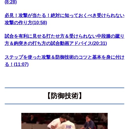
(8:28)
必見！攻撃が当たる！絶対に知っておくべき受けられない
攻撃の作り方(10:58)
試合を有利に見せる打たせ方＆受けられない中段膝の蹴り
方＆鉤突きの打ち方の試合動画アドバイス(20:31)
ステップを使った攻撃＆防御技術のコツと基本を身に付け
る！(11:07)
【防御技術】