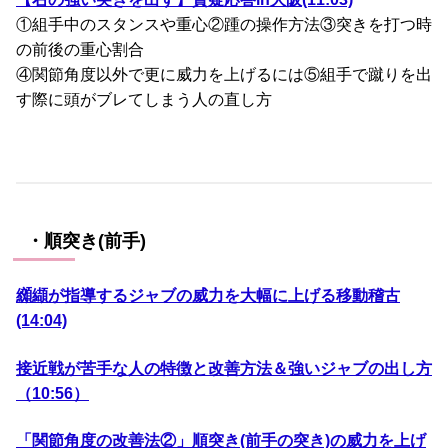
①組手中のスタンスや重心②踵の操作方法③突きを打つ時
の前後の重心割合
④関節角度以外で更に威力を上げるには⑤組手で蹴りを出
す際に頭がブレてしまう人の直し方
・順突き(前手)
纐纈が指導するジャブの威力を大幅に上げる移動稽古
(14:04)
接近戦が苦手な人の特徴と改善方法＆強いジャブの出し方
（10:56）
「関節角度の改善法②」
順突き(前手の突き)の威力を上げ