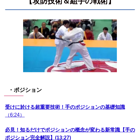
【攻防技術＆組手の戦術】
・ポジション
受けに於ける超重要技術！手のポジションの基礎知識
（6:24）
必見！知るだけでポジションの概念が変わる新常識【手の
ポジション完全解説】(13:27)