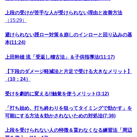
上段の受けが苦手な人が受けられない理由と改善方法
（15:29）
避けられない脛ロー対策＆崩しのインローと回り込みの基
本(11:24)
上田幹雄 流「受返し稽古法」＆子供指導法(11:17)
【下段のダメージ軽減法と片足で受ける大きなメリット】
（10：24）
受けを劇的に変える!!触覚を使うメリット(3:12)
「打ち始め、打ち終わりを狙ってタイミングで効かす」を
可能にする方法＆効かされないための対処法(7:36)
上段を受けられない人の特徴＆貰わなくなる練習法「周辺