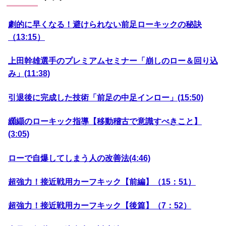
劇的に早くなる！避けられない前足ローキックの秘訣
（13:15）
上田幹雄選手のプレミアムセミナー「崩しのロー＆回り込
み」(11:38)
引退後に完成した技術「前足の中足インロー」(15:50)
纐纈のローキック指導【移動稽古で意識すべきこと】
(3:05)
ローで自爆してしまう人の改善法(4:46)
超強力！接近戦用カーフキック【前編】（15：51）
超強力！接近戦用カーフキック【後篇】（7：52）