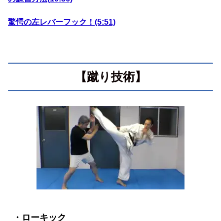
驚愕の左レバーフック！(5:51)
【蹴り技術】
・ローキック