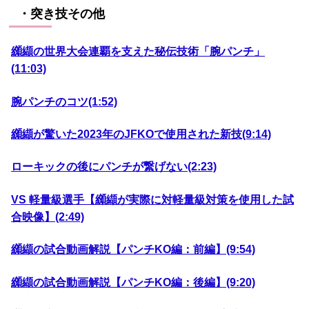
・突き技その他
纐纈の世界大会連覇を支えた秘伝技術「腕パンチ」
(11:03)
腕パンチのコツ(1:52)
纐纈が驚いた2023年のJFKOで使用された新技(9:14)
ローキックの後にパンチが繋げない(2:23)
VS 軽量級選手【纐纈が実際に対軽量級対策を使用した試
合映像】(2:49)
纐纈の試合動画解説【パンチKO編：前編】(9:54)
纐纈の試合動画解説【パンチKO編：後編】(9:20)