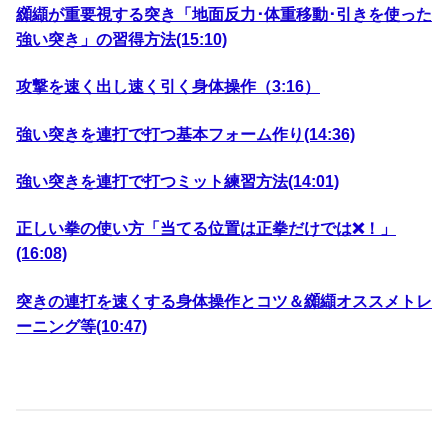
纐纈が重要視する突き「地面反力･体重移動･引きを使った
強い突き」の習得方法(15:10)
攻撃を速く出し速く引く身体操作（3:16）
強い突きを連打で打つ基本フォーム作り(14:36)
強い突きを連打で打つミット練習方法(14:01)
正しい拳の使い方「当てる位置は正拳だけでは❌️！」
(16:08)
突きの連打を速くする身体操作とコツ＆纐纈オススメトレ
ーニング等(10:47)