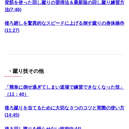
背筋を使った回し蹴りの習得法＆最新版の回し蹴り練習方
法(7:46)
後ろ廻しを驚異的なスピードに上げる倒す蹴りの身体操作
(11:27)
・蹴り技その他
「簡単に倒せ過ぎてしまい道場で練習できなくなった技」
（11：40）
後ろ蹴りを当てるために大切な３つのコツと実際の使い方
(14:45)
後ろ回し蹴りを悟らせない技術(9:44)