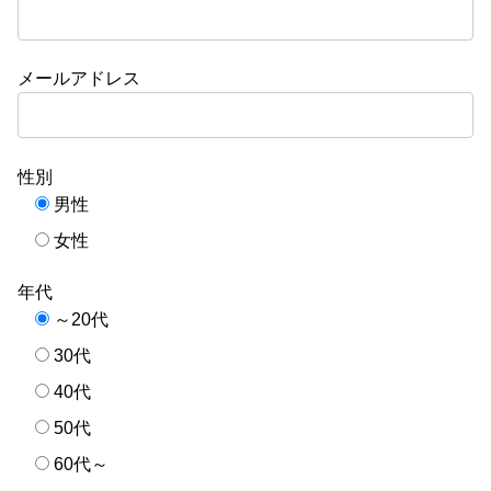
メールアドレス
性別
男性
女性
年代
～20代
30代
40代
50代
60代～