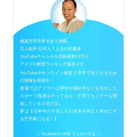
極真空手世界大会３連覇
百人組手 日本人７人目の完遂者
YouTubeチャンネル登録者数12万人
アメブロ教育ランキング最高４位
YouTubeやオンライン教室で空手で強くなるため
の情報を発信中！
道場ではアドラー心理学や脳科学などを活かした
スポーツ指導を行っており、子育てセミナーも開
催している５児の父。
夢は【日本中の子供たちの未来を明るく幸せにす
る空手家になる！】
Kouketsu's SNS フォローする