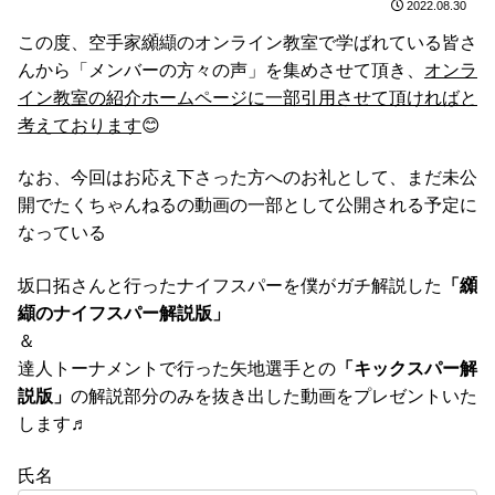
2022.08.30
この度、空手家纐纈のオンライン教室で学ばれている皆さ
んから「メンバーの方々の声」を集めさせて頂き、
オンラ
イン教室の紹介ホームページに一部引用させて頂ければと
考えております
😊
なお、今回はお応え下さった方へのお礼として、まだ未公
開でたくちゃんねるの動画の一部として公開される予定に
なっている
坂口拓さんと行ったナイフスパーを僕がガチ解説した
「纐
纈のナイフスパー解説版」
＆
達人トーナメントで行った矢地選手との
「キックスパー解
説版」
の解説部分のみを抜き出した動画をプレゼントいた
します♬
氏名