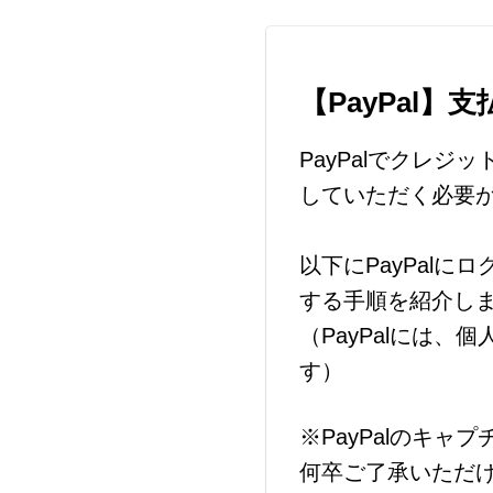
【PayPal
PayPalでクレジ
していただく必要
以下にPayPal
する手順を紹介し
（PayPalには
す）
※PayPalのキ
何卒ご了承いただ