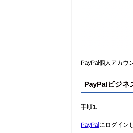
PayPal個人ア
PayPalビ
手順1.
PayPal
にログイン