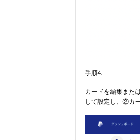
手順4.
カードを編集また
して設定
カ
し、②