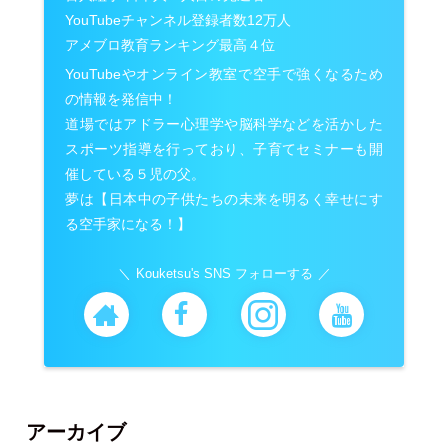
YouTubeチャンネル登録者数12万人
アメブロ教育ランキング最高４位
YouTubeやオンライン教室で空手で強くなるため
の情報を発信中！
道場ではアドラー心理学や脳科学などを活かした
スポーツ指導を行っており、子育てセミナーも開
催している５児の父。
夢は【日本中の子供たちの未来を明るく幸せにす
る空手家になる！】
Kouketsu's SNS フォローする
アーカイブ