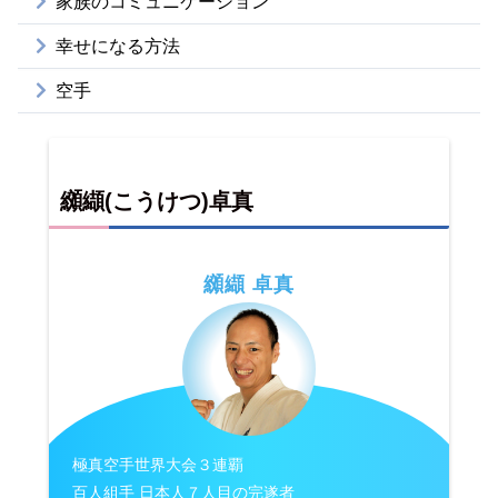
家族のコミュニケーション
幸せになる方法
空手
纐纈(こうけつ)卓真
纐纈 卓真
極真空手世界大会３連覇
百人組手 日本人７人目の完遂者