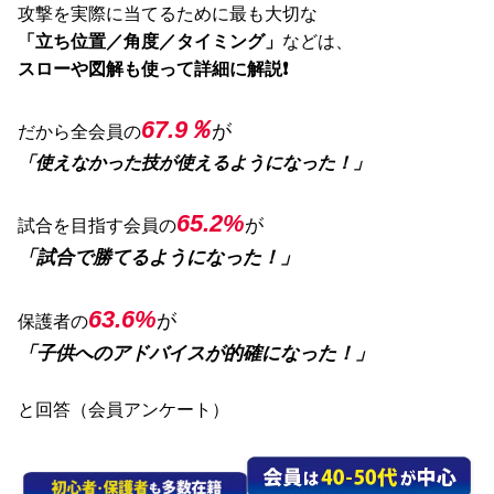
攻撃を実際に当てるために最も大切な
「立ち位置／角度／タイミング」
などは、
スローや図解も使って詳細に解説❗️
67.9％
が
だから全会員の
「使えなかった技が使えるようになった！」
65.2%
が
試合を目指す会員の
「試合で勝てるようになった！」
63.6%
が
保護者の
「子供へのアドバイスが的確になった！」
と回答（会員アンケート）