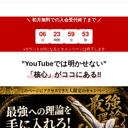
＼ 初月無料での入会受付終了まで ／
06
23
59
51
日
時間
分
秒
※カウントが0になるとキャンペーンは終了します
”
YouTubeでは明かせない”
「核心」がココにある‼️