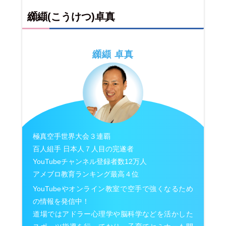
纐纈(こうけつ)卓真
纐纈 卓真
極真空手世界大会３連覇
百人組手 日本人７人目の完遂者
YouTubeチャンネル登録者数12万人
アメブロ教育ランキング最高４位
YouTubeやオンライン教室で空手で強くなるため
の情報を発信中！
道場ではアドラー心理学や脳科学などを活かした