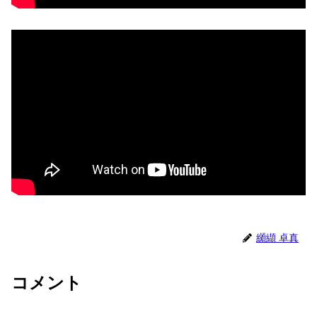
纐纈 卓真
コメント