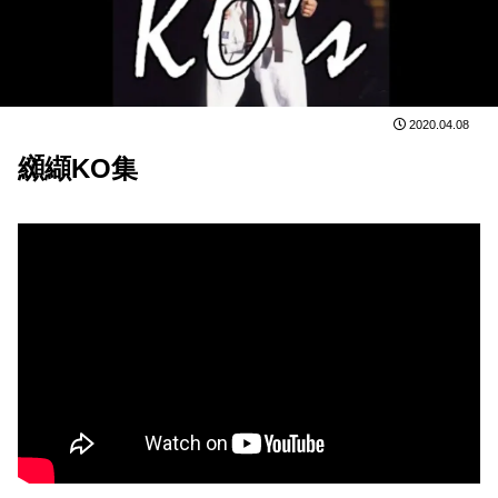
2020.04.08
纐纈KO集