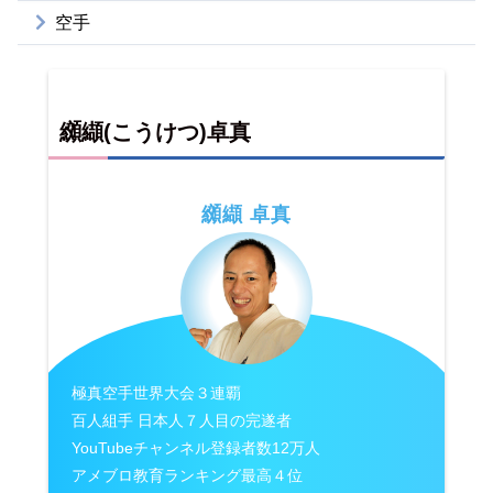
空手
纐纈(こうけつ)卓真
纐纈 卓真
極真空手世界大会３連覇
百人組手 日本人７人目の完遂者
YouTubeチャンネル登録者数12万人
アメブロ教育ランキング最高４位