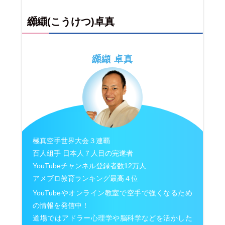
纐纈(こうけつ)卓真
纐纈 卓真
極真空手世界大会３連覇
百人組手 日本人７人目の完遂者
YouTubeチャンネル登録者数12万人
アメブロ教育ランキング最高４位
YouTubeやオンライン教室で空手で強くなるため
の情報を発信中！
道場ではアドラー心理学や脳科学などを活かした