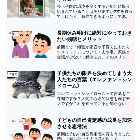
今《子供の環境を良くするため》に取り
組まれていることはありますか❓本を買っ
て上げたり、勉強できるようにしてあげ
たり、ストレス発散目的でゲームをやら
せてあげたり…各ご家庭でも、様々な工
夫や取り組みをされていると思います。
長期休み明けに絶対にやっておき
子育て
「環境が子供に与える影...
たい傾聴とメリット
前回まで「傾聴が家庭や子育てにもたら
すメリット」について・夫や妻、家族と
会話が少ない…解決法と、そのメリット
が凄い！・ゲーム依存･スマホ依存の脱却
法！子供の依存でお悩みの方へ［人気記
事］・「子供が言うことを聞かない！」
子供たちの限界を決めてしまう大
子育て
時の解決法過去３回にわ...
人たちの言葉《エレファントシン
ドローム》
エレファントシンドロームって言葉をご
存知ですか？人間の心理的状態を表すモ
ノですがこれを知っているか知らないか
で、子育てはもちろん、指導をする上で
大きな差を生むかもしれない。そんな大
切な知識です。知らない方はぜひお読み
子どもの自己肯定感の成長を加速
子育て
下さい！知っている方は今...
させる思考法
前回は子供の自己肯定感を育もうとした
時に「知らない大人は必ず作ってしま