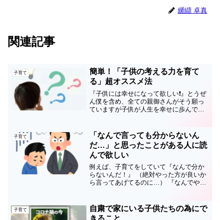
纐纈 卓真
関連記事
簡単！「子供の考える力を育て
子育て
る」超オススメ法
『子供には幸せになって欲しい❗️』とうぜ
ん僕を含め、全ての親御さんがそう願っ
ていますが子供が人生を幸せに歩んでい
く上で、最も大切になってくるのが実は
「考える力」なんです。考える力は、な
ぜ必要なのか？「言われないとやらな
「なんで言っても分からないん
子育て
い」 「言った事しかや...
だ…」と思ったことがある人に読
んで欲しい
例えば、子育てをしていて『なんで分か
らないんだ！』 （絶対やった方が良いか
ら言ってあげてるのに…） 『なんでやら
ないんだ！』 なんて思ったことはありま
せんか❓正直、僕も昔は子供たちの指導し
ている時に何度も思いました…⤵️でも色々
自粛で家にいる子供たちの為にで
子育て
勉強して分か...
きること