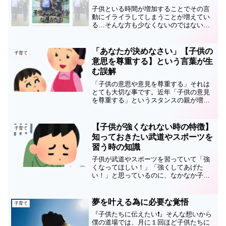
子供といる時間が増加することでその言
動にイライラしてしまうことが増えてい
る…そんな方も少なくないのではないで
しょうか？今回はある事を気を付けるだ
けで「イライラする回数を大幅に減らせ
る」そんな方法をご紹介させて頂きま
「あなたが決めなさい」【子供の
子育て
す。知らない間に使っている...
意思を尊重する】という言葉が生
む誤解
「子供の意思や意見を尊重する」それは
とても大切な事です。近年「子供の意見
を尊重する」というスタンスの親が増え
たことは良いことだと思っているのです
が、言葉の意味を勘違いして、習い事を
習う・辞めるに関しても「あなたの事な
【子供が強くなれない時の特徴】
子育て
んだからあなたが決めて良...
知っておきたい武道やスポーツを
習う時の知識
子供が武道やスポーツを習っていて「強
くなってほしい！」「強くしてあげた
い！」と思っているのに、なかなか子供
が伸びない…。そんな時に知っておきた
い大切な知識。知らずに子供が強くなれ
ない状態にしてしまっている親御さんを
夢を叶える為に必要な覚悟
子育て
これまで何度も見てきたからこそ伝えた
『子供たちに伝えたい❗』そんな想いから
い内容です。
僕の道場では、月に１回ほど子供たちに