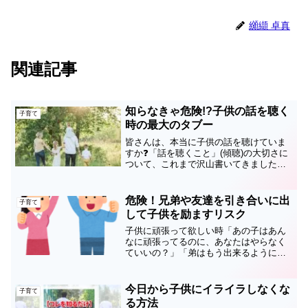
纐纈 卓真
関連記事
知らなきゃ危険!?子供の話を聴く
子育て
時の最大のタブー
皆さんは、本当に子供の話を聴けていま
すか❓「話を聴くこと」(傾聴)の大切さに
ついて、これまで沢山書いてきましたが
僕は日々『簡単じゃない』と感じなが
ら、工夫・改善の毎日です。そしてそん
な日々の中で気付いた、子供とのコミュ
危険！兄弟や友達を引き合いに出
子育て
ニケーションの中でやっ...
して子供を励ますリスク
子供に頑張って欲しい時「あの子はあん
なに頑張ってるのに、あなたはやらなく
ていいの？」「弟はもう出来るようにな
ったのに…お兄ちゃん何だからもっと頑
張らないと！」「あなたもお兄ちゃんみ
たいに出来るようになるとイイね」なん
今日から子供にイライラしなくな
子育て
て言っていませんか？ 【...
る方法