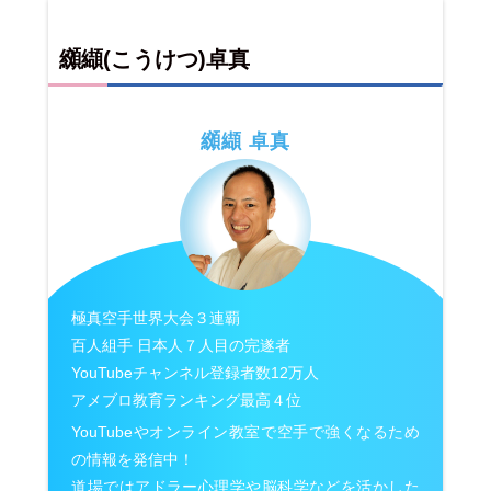
纐纈(こうけつ)卓真
纐纈 卓真
極真空手世界大会３連覇
百人組手 日本人７人目の完遂者
YouTubeチャンネル登録者数12万人
アメブロ教育ランキング最高４位
YouTubeやオンライン教室で空手で強くなるため
の情報を発信中！
道場ではアドラー心理学や脳科学などを活かした