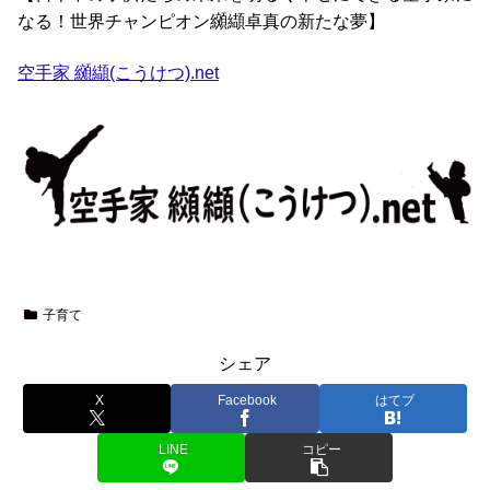
なる！世界チャンピオン纐纈卓真の新たな夢】
空手家 纐纈(こうけつ).net
子育て
シェア
X
Facebook
はてブ
LINE
コピー