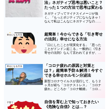
②子供に「～しなさい...
法」ネガティブ思考は悪いこと？
たった１つの方法で思考は変わる
ネガティブってマイナスイメージが強
く。『もっとポジティブにならなきゃ！
なんで私はこんなにネガティブなの…』
なんて悩みもよく聞きます。でも『なん
でそもそも人間にはネガティブな思考を
する機能があるの❓』って考えたことあり
超簡単！今からできる「引き寄せ
幸せになる方法
ますか？もし不要であれば...
の法則」幸せになる方法
「口にしたことが現実化する」「思った
ことがドンドン起こる」一般的に《引き
寄せの法則》なんて言われてますが、昔
は『胡散くさ～い(￣-￣)』と思っていた
この法則…実は脳のことを勉強したら、
べつに不思議なことでも何でもなく「そ
「コロナ疲れの原因と対策と
幸せになる方法
んなの当たり前じゃん...
は？」超簡単予防＆解消！今すぐ
できる幸せホルモン分泌法
新型コロナウイルスが流行して、もう２
ヶ月が経ち「コロナストレス」「コロナ
疲れ」どころか「コロナ離婚」「コロナ
うつ」はたまた「コロナ虐待」「コロナ
DV」まで…SNSを見ていても以前よりも
確実に、精神的に疲弊している人たちが
自信を育む上で知っておきたい
子育て
増えたことを実感して...
《危険な自信》とは…？