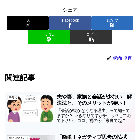
シェア
X
Facebook
はてブ
LINE
コピー
纐纈 卓真
関連記事
夫や妻、家族と会話が少ない…解
子育て
決法と、そのメリットが凄い！
「会話が続かなくなる理由」って知って
ますか？ いきなりですがチェックしてみ
て下さい。コロナ禍の今「家庭で起こり
やすい問題」５つのチェックリスト１つ
でも当てはまるモノはありますか？ ①子
供がゲームやスマホばかりしていて困る
「簡単！ネガティブ思考の払拭
幸せになる方法