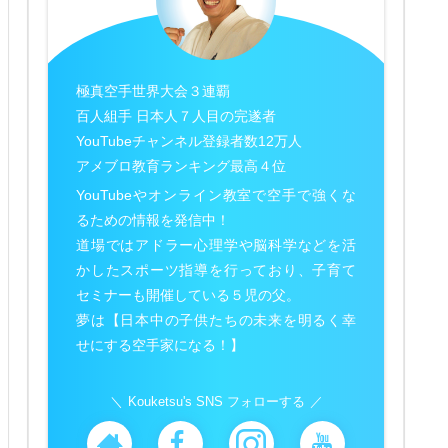
極真空手世界大会３連覇
百人組手 日本人７人目の完遂者
YouTubeチャンネル登録者数12万人
アメブロ教育ランキング最高４位
YouTubeやオンライン教室で空手で強くな
るための情報を発信中！
道場ではアドラー心理学や脳科学などを活
かしたスポーツ指導を行っており、子育て
セミナーも開催している５児の父。
夢は【日本中の子供たちの未来を明るく幸
せにする空手家になる！】
Kouketsu's SNS フォローする