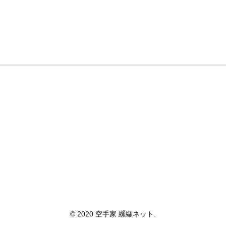
© 2020 空手家 纐纈ネット.