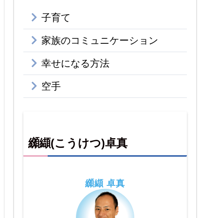
子育て
家族のコミュニケーション
幸せになる方法
空手
纐纈(こうけつ)卓真
纐纈 卓真