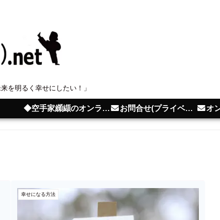
未来を明るく幸せにしたい！」
◆空手家纐纈のオンライン教室
お問合せ(プライベートレッスン･講演･セミナー･取材依頼)
オン
幸せになる方法